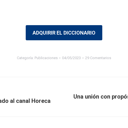
ADQUIRIR EL DICCIONARIO
Categoría:
Publicaciones
04/05/2023
29 Comentarios
Una unión con propó
do al canal Horeca
Publicación
siguiente: