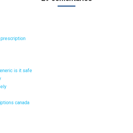
 prescription
neric is it safe
y
fely
riptions canada