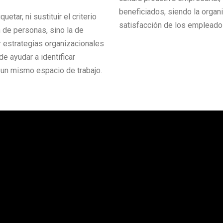
beneficiados, siendo la orga
uetar, ni sustituir el criterio
satisfacción de los empleado
 de personas, sino la de
r estrategias organizacionales
de ayudar a identificar
 un mismo espacio de trabajo.