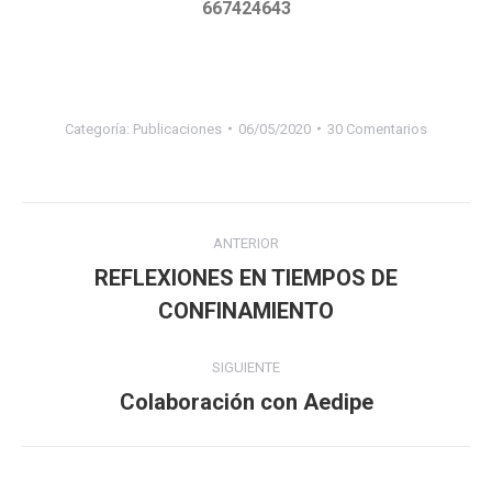
667424643
Categoría:
Publicaciones
06/05/2020
30 Comentarios
Navegación
ANTERIOR
entre
REFLEXIONES EN TIEMPOS DE
Publicación
CONFINAMIENTO
publicaciones
anterior:
SIGUIENTE
Colaboración con Aedipe
Publicación
siguiente: