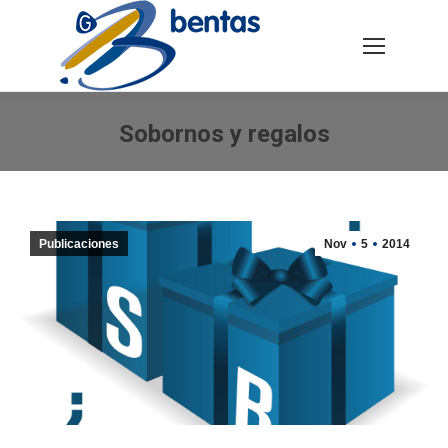
Buscar:
Sobornos y regalos
Estás aquí:
Publicaciones
Nov
5
2014