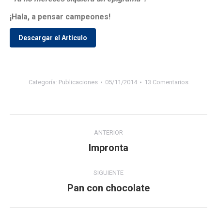
¡Hala, a pensar campeones!
Descargar el Artículo
Categoría:
Publicaciones
05/11/2014
13 Comentarios
Navegación
ANTERIOR
entre
Impronta
Publicación
anterior:
publicaciones
SIGUIENTE
Pan con chocolate
Publicación
siguiente: