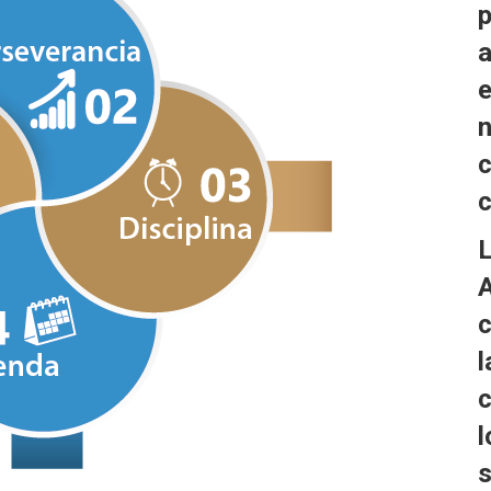
p
a
e
n
c
c
L
A
c
l
c
l
s