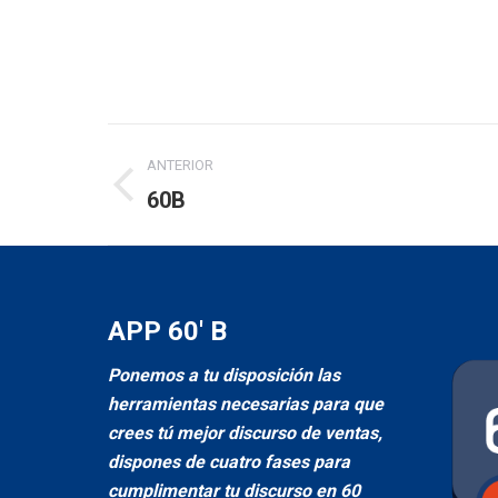
Navegación
ANTERIOR
entre
60B
Proyecto
anterior
proyectos
APP 60′ B
Ponemos a tu disposición las
herramientas necesarias para que
crees tú mejor discurso de ventas,
dispones de cuatro fases para
cumplimentar tu discurso en 60