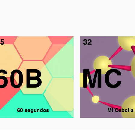
60B
Mi cebolla