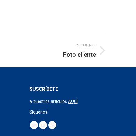
SIGUIENTE
Foto cliente
SUSCRÍBETE
a nuestros artículos
AQUÍ
Síguenos:
Encuéntranos en:
Twitter
YouTube
Rss