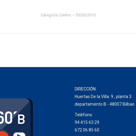
Categoría:
Centro
09/03/2015
Proyecto
siguiente
DIRECCIÓN:
Huertas De la Villa. 9 , planta 3
departamento B - 48007 Bilbao
Teléfono:
94 415 63 29
672 06 85 60